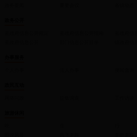
政务要闻
重要会议
各镇动态
政务公开
县政府信息公开规定
县政府信息公开指南
县政府信
县政府信息公开
部门信息公开目录
镇政府信
办事服务
个人办事
法人办事
便民查询
政民互动
网络问政
征集调查
工作访谈
旅游休闲
吃
住
行
图说凤县
凤飞羌舞
羌歌羌舞