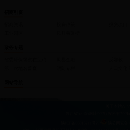
招商引资
招商资讯
投资政策
投资项目
工业园区
凤县荣誉榜
政务专题
省委环保督察在宝鸡
凤县金融
反邪教
第二次地名普查
消防专栏
人口文化
网站导航
关于本站
??|??
陕西省bet365网址????版权所有??
陕ICP备05015211号???
陕公网安备 61