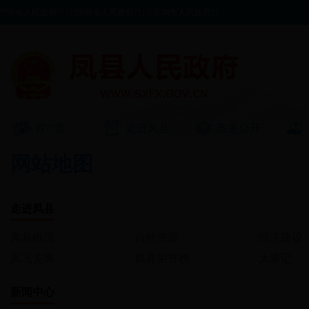
??中央人民政府??
|
??陕西省人民政府??
|
??宝鸡市人民政府??
首??页
走进凤县
政务公开
网站地图
走进凤县
凤县概况
自然资源
经济建设
凤飞羌舞
凤县荣誉榜
大事记
新闻中心