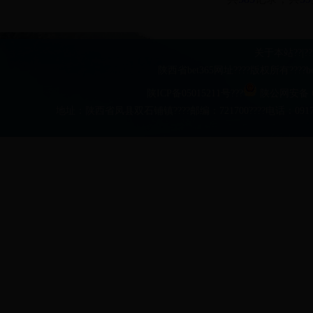
关于本站
??|??
陕西省bet365网址????版权所有??
陕ICP备05015211号???
陕公网安备 61
地址：陕西省凤县双石铺镇????邮编：721700????电话：0917-481063