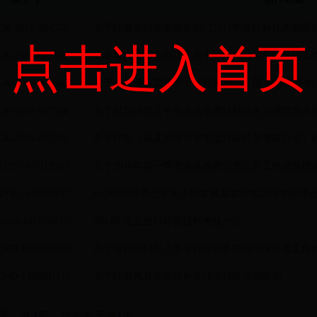
K-2017-004572
关于印发各镇和县级各部门2017年度目标任务的通
点击进入首页
K-2017-003706
凤县考核委员会办公室关于印发《2016年度考核工
K-2016-007660
关于分解落实宝鸡市下达我县2016年度 目标任务的
K-2016-007394
关于对2016年上半年全县年度目标任务完成情况开
K-2016-007391
关于印发《凤县招商引资年度目标任务考核办法》
YR-1475119563
关于2016年第一季度全县政府信息公开工作进展情
YR-1438845437
bet365网址办公室关于印发凤县农村生活污水处理
xxx-1415588375
2014年度企业目标责任制考核办法
WD-1408496509
关于做好2014年上半年目标任务完成情况自查工作
WD-1406681716
关于印发凤县年度目标责任考核办法的通知
录，共
3
页，当前显示第
1
页