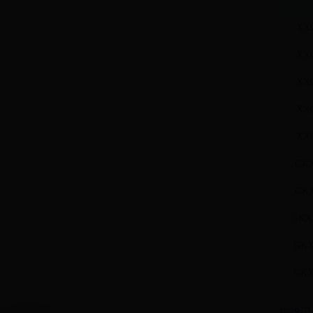
XXG
XXG
XXG
XXG
XXG
GKX
GKX
GKXx
GKX
GKX
共
28
记