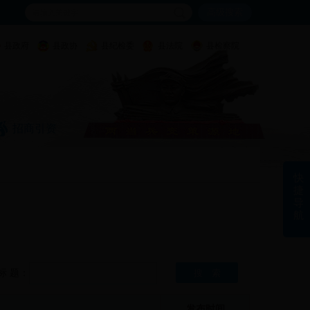
高级搜索
县政府
县政协
县纪检委
县法院
县检察院
招商引资
快
捷
导
航
标 题：
发布时间