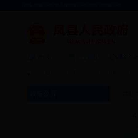
??中央人民政府??
|
??陕西省人民政府??
|
??宝鸡市人民政府??
首??页
走进凤县
政务公
当前位置:
政务公开
>
县政府信息公开
>
目标责任考核
政务公开
目标
索
号