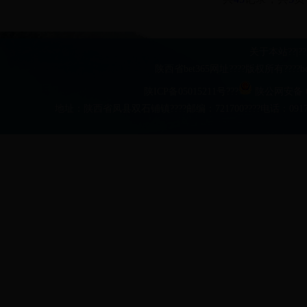
关于本站
??|??
陕西省bet365网址????版权所有??
陕ICP备05015211号???
陕公网安备 61
地址：陕西省凤县双石铺镇????邮编：721700????电话：0917-481063