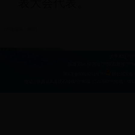
表大会代表。
[网络编辑：杨瑞]
关于本站
??|??
陕西省bet365网址????版权所有??
陕ICP备05015211号???
陕公网安备 61
地址：陕西省凤县双石铺镇????邮编：721700????电话：0917-481063