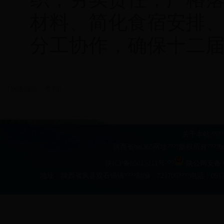
材料、简化食宿安排
分工协作，确保十二
[网络编辑：李翔]
关于本站
??|??
陕西省bet365网址????版权所有??
陕ICP备05015211号???
陕公网安备 61
地址：陕西省凤县双石铺镇????邮编：721700????电话：0917-481063